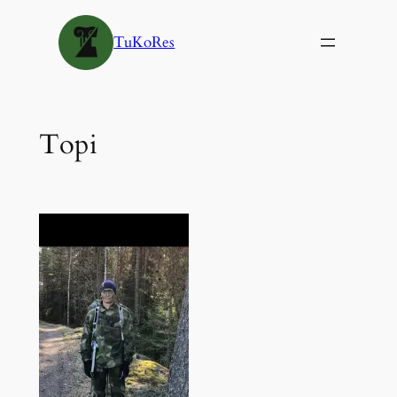
Siirry
sisältöön
TuKoRes
Topi