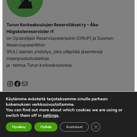
Turun Korkeakoulujen Reserviläiset ry – Åbo
Högskolereservister rf
on Opiskelijain Reserviupseeripiirin (ORUP) ja Suomen
Reserviupseeriliiton
(RUL) alainen yhdistys, joka ylläpitää jäsentensä
maanpuolustustaitoja
ja -tahtoa Turun korkeakouluissa.
Instagram
Facebook
Mail
Käytämme evästeitä tarjotaksemme sinulle parhaan
kokemuksen verkkosivustollamme.
You can find out more about which cookies we are using or
switch them off in
settings
.
Sulje evästebanneri
Hyväksy
Hylkää
Asetukset