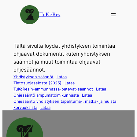
Siirry
sisältöön
TuKoRes
Tältä sivulta löydät yhdistyksen toimintaa
ohjaavat dokumentit kuten yhdistyksen
säännöt ja muut toimintaa ohjaavat
ohjesäännöt.
Yhdistyksen säännöt
Lataa
Tietosuojaseloste (2025)
Lataa
TuKoResin-ammunnassa-patevat-saannot
Lataa
Ohjesääntö ampumatoimikunnasta
Lataa
Ohjesääntö yhdistyksen tapahtuma-, matka- ja muista
korvauksista
Lataa