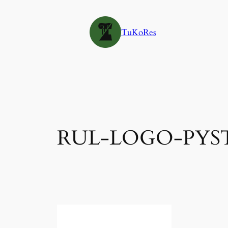
Siirry
sisältöön
TuKoRes
RUL-LOGO-PYST