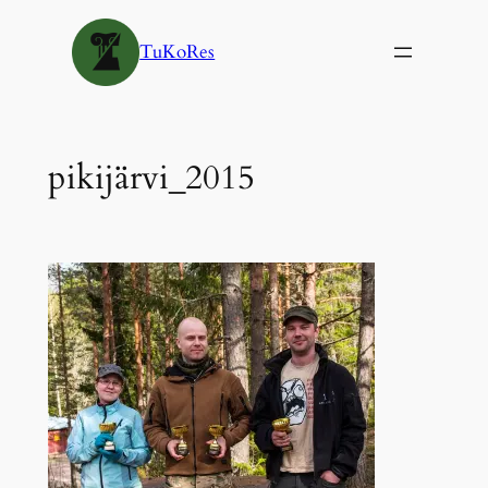
Siirry
sisältöön
TuKoRes
pikijärvi_2015