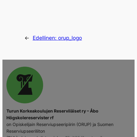
←
Edellinen:
orup_logo
Turun Korkeakoulujen Reserviläiset ry – Åbo
Högskolereservister rf
on Opiskelijain Reserviupseeripiirin (ORUP) ja Suomen
Reserviupseeriliiton