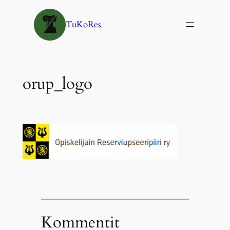
Siirry
sisältöön
TuKoRes
orup_logo
Kommentit