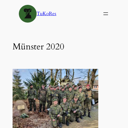
Siirry
sisältöön
TuKoRes
Münster 2020