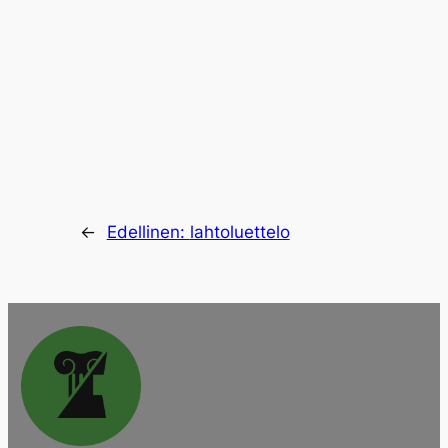
←
Edellinen:
lahtoluettelo