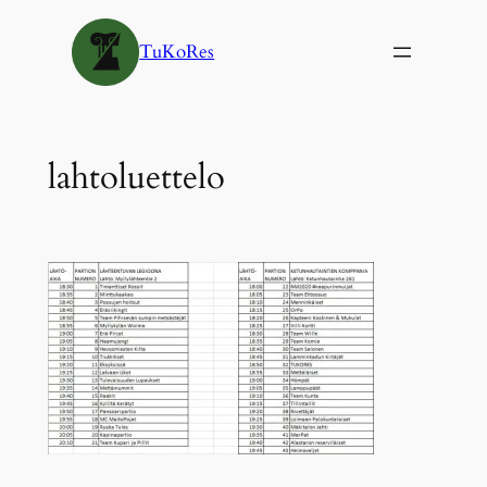
Siirry
sisältöön
TuKoRes
lahtoluettelo