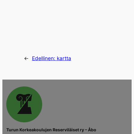
←
Edellinen:
kartta
Turun Korkeakoulujen Reserviläiset ry – Åbo