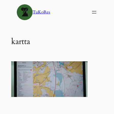
Siirry
sisältöön
TuKoRes
kartta