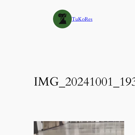
Siirry
sisältöön
TuKoRes
IMG_20241001_19