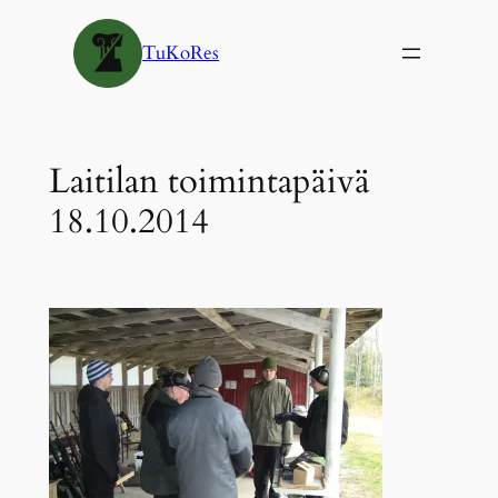
Siirry
sisältöön
TuKoRes
Laitilan toimintapäivä
18.10.2014