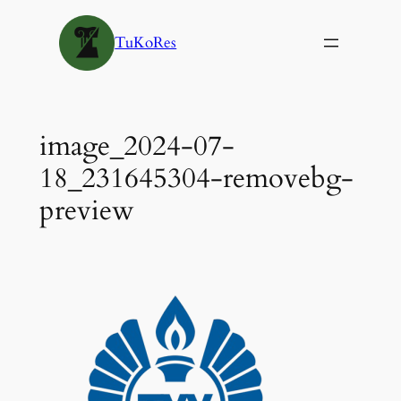
Siirry
sisältöön
TuKoRes
image_2024-07-
18_231645304-removebg-
preview