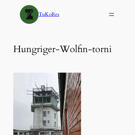
Siirry
sisältöön
TuKoRes
Hungriger-Wolfin-torni