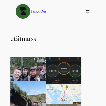
Siirry
sisältöön
TuKoRes
etämarssi