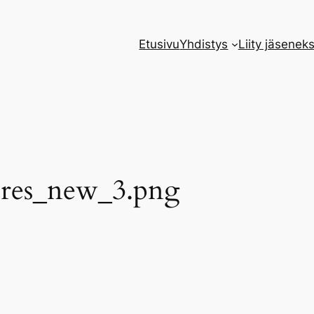
Etusivu
Yhdistys
Liity jäseneks
ores_new_3.png