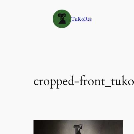
Siirry
sisältöön
TuKoRes
cropped-front_tuk