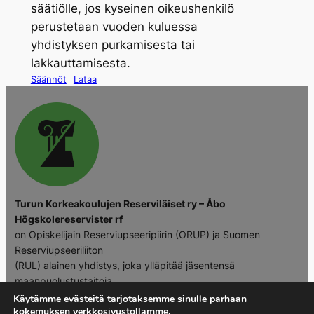
säätiölle, jos kyseinen oikeushenkilö
perustetaan vuoden kuluessa
yhdistyksen purkamisesta tai
lakkauttamisesta.
Säännöt
Lataa
Turun Korkeakoulujen Reserviläiset ry – Åbo
Högskolereservister rf
on Opiskelijain Reserviupseeripiirin (ORUP) ja Suomen
Reserviupseeriliiton
(RUL) alainen yhdistys, joka ylläpitää jäsentensä
maanpuolustustaitoja
ja -tahtoa Turun korkeakouluissa.
Käytämme evästeitä tarjotaksemme sinulle parhaan
kokemuksen verkkosivustollamme.