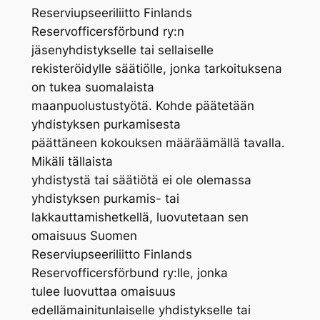
Reserviupseeriliitto Finlands
Reservofficersförbund ry:n
jäsenyhdistykselle tai sellaiselle
rekisteröidylle säätiölle, jonka tarkoituksena
on tukea suomalaista
maanpuolustustyötä. Kohde päätetään
yhdistyksen purkamisesta
päättäneen kokouksen määräämällä tavalla.
Mikäli tällaista
yhdistystä tai säätiötä ei ole olemassa
yhdistyksen purkamis- tai
lakkauttamishetkellä, luovutetaan sen
omaisuus Suomen
Reserviupseeriliitto Finlands
Reservofficersförbund ry:lle, jonka
tulee luovuttaa omaisuus
edellämainitunlaiselle yhdistykselle tai