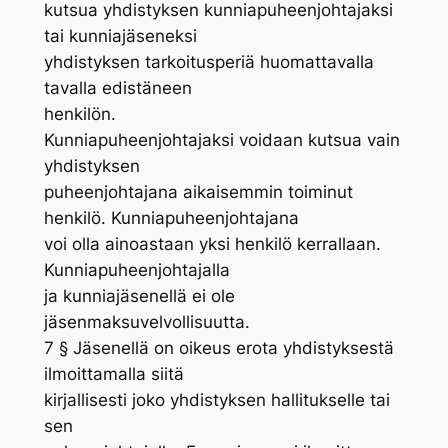
kutsua yhdistyksen kunniapuheenjohtajaksi
tai kunniajäseneksi
yhdistyksen tarkoitusperiä huomattavalla
tavalla edistäneen
henkilön.
Kunniapuheenjohtajaksi voidaan kutsua vain
yhdistyksen
puheenjohtajana aikaisemmin toiminut
henkilö. Kunniapuheenjohtajana
voi olla ainoastaan yksi henkilö kerrallaan.
Kunniapuheenjohtajalla
ja kunniajäsenellä ei ole
jäsenmaksuvelvollisuutta.
7 § Jäsenellä on oikeus erota yhdistyksestä
ilmoittamalla siitä
kirjallisesti joko yhdistyksen hallitukselle tai
sen