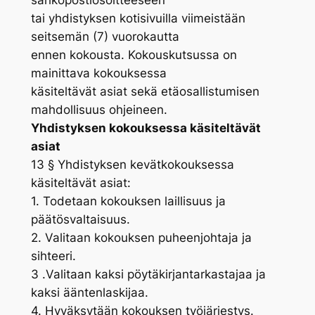
sähköpostiosoitteeseen
tai yhdistyksen kotisivuilla viimeistään
seitsemän (7) vuorokautta
ennen kokousta. Kokouskutsussa on
mainittava kokouksessa
käsiteltävät asiat sekä etäosallistumisen
mahdollisuus ohjeineen.
Yhdistyksen kokouksessa käsiteltävät
asiat
13 § Yhdistyksen kevätkokouksessa
käsiteltävät asiat:
1. Todetaan kokouksen laillisuus ja
päätösvaltaisuus.
2. Valitaan kokouksen puheenjohtaja ja
sihteeri.
3 .Valitaan kaksi pöytäkirjantarkastajaa ja
kaksi ääntenlaskijaa.
4. Hyväksytään kokouksen työjärjestys.