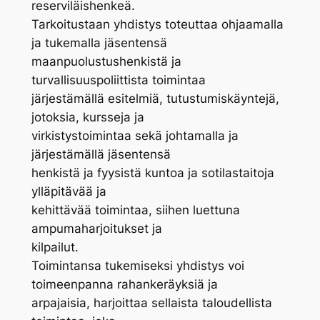
reserviläishenkeä.
Tarkoitustaan yhdistys toteuttaa ohjaamalla
ja tukemalla jäsentensä
maanpuolustushenkistä ja
turvallisuuspoliittista toimintaa
järjestämällä esitelmiä, tutustumiskäyntejä,
jotoksia, kursseja ja
virkistystoimintaa sekä johtamalla ja
järjestämällä jäsentensä
henkistä ja fyysistä kuntoa ja sotilastaitoja
ylläpitävää ja
kehittävää toimintaa, siihen luettuna
ampumaharjoitukset ja
kilpailut.
Toimintansa tukemiseksi yhdistys voi
toimeenpanna rahankeräyksiä ja
arpajaisia, harjoittaa sellaista taloudellista