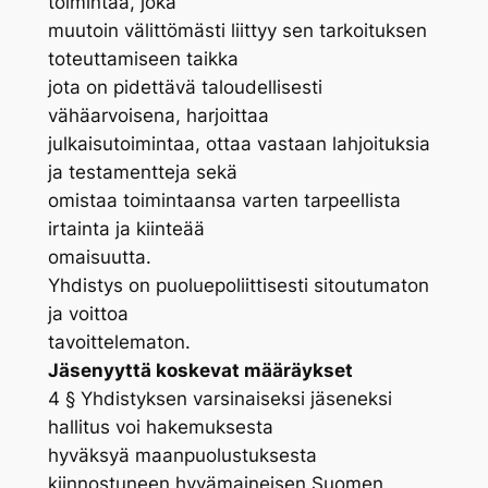
toimintaa, joka
muutoin välittömästi liittyy sen tarkoituksen
toteuttamiseen taikka
jota on pidettävä taloudellisesti
vähäarvoisena, harjoittaa
julkaisutoimintaa, ottaa vastaan lahjoituksia
ja testamentteja sekä
omistaa toimintaansa varten tarpeellista
irtainta ja kiinteää
omaisuutta.
Yhdistys on puoluepoliittisesti sitoutumaton
ja voittoa
tavoittelematon.
Jäsenyyttä koskevat määräykset
4 § Yhdistyksen varsinaiseksi jäseneksi
hallitus voi hakemuksesta
hyväksyä maanpuolustuksesta
kiinnostuneen hyvämaineisen Suomen