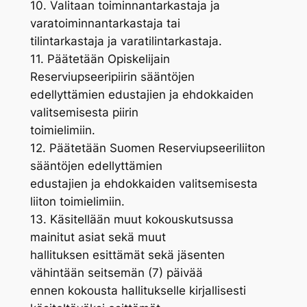
10. Valitaan toiminnantarkastaja ja
varatoiminnantarkastaja tai
tilintarkastaja ja varatilintarkastaja.
11. Päätetään Opiskelijain
Reserviupseeripiirin sääntöjen
edellyttämien edustajien ja ehdokkaiden
valitsemisesta piirin
toimielimiin.
12. Päätetään Suomen Reserviupseeriliiton
sääntöjen edellyttämien
edustajien ja ehdokkaiden valitsemisesta
liiton toimielimiin.
13. Käsitellään muut kokouskutsussa
mainitut asiat sekä muut
hallituksen esittämät sekä jäsenten
vähintään seitsemän (7) päivää
ennen kokousta hallitukselle kirjallisesti