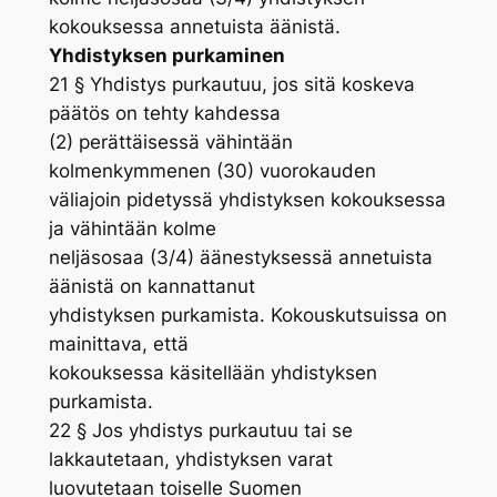
kokouksessa annetuista äänistä.
Yhdistyksen purkaminen
21 § Yhdistys purkautuu, jos sitä koskeva
päätös on tehty kahdessa
(2) perättäisessä vähintään
kolmenkymmenen (30) vuorokauden
väliajoin pidetyssä yhdistyksen kokouksessa
ja vähintään kolme
neljäsosaa (3/4) äänestyksessä annetuista
äänistä on kannattanut
yhdistyksen purkamista. Kokouskutsuissa on
mainittava, että
kokouksessa käsitellään yhdistyksen
purkamista.
22 § Jos yhdistys purkautuu tai se
lakkautetaan, yhdistyksen varat
luovutetaan toiselle Suomen