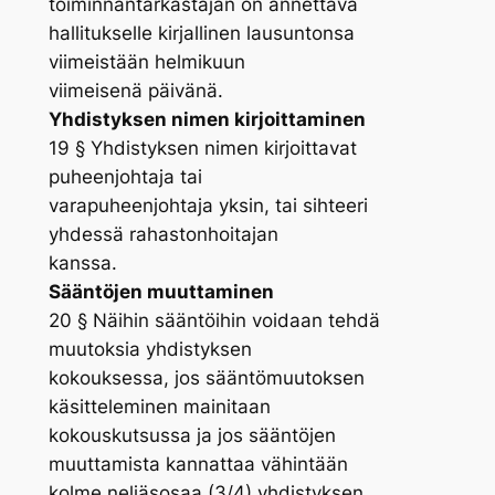
toiminnantarkastajan on annettava
hallitukselle kirjallinen lausuntonsa
viimeistään helmikuun
viimeisenä päivänä.
Yhdistyksen nimen kirjoittaminen
19 § Yhdistyksen nimen kirjoittavat
puheenjohtaja tai
varapuheenjohtaja yksin, tai sihteeri
yhdessä rahastonhoitajan
kanssa.
Sääntöjen muuttaminen
20 § Näihin sääntöihin voidaan tehdä
muutoksia yhdistyksen
kokouksessa, jos sääntömuutoksen
käsitteleminen mainitaan
kokouskutsussa ja jos sääntöjen
muuttamista kannattaa vähintään
kolme neljäsosaa (3/4) yhdistyksen