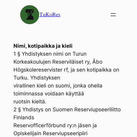
Siirry
sisältöön
TuKoRes
Nimi, kotipaikka ja kieli
1 § Yhdistyksen nimi on Turun
Korkeakoulujen Reserviläiset ry, Åbo
Högskolereservister rf, ja sen kotipaikka on
Turku. Yhdistyksen
virallinen kieli on suomi, jonka ohella
toiminnassa voidaan käyttää
ruotsin kieltä.
2 § Yhdistys on Suomen Reserviupseeriliitto
Finlands
Reservofficerförbund ry:n jäsen ja
Opiskelijain Reserviupseeripiiri