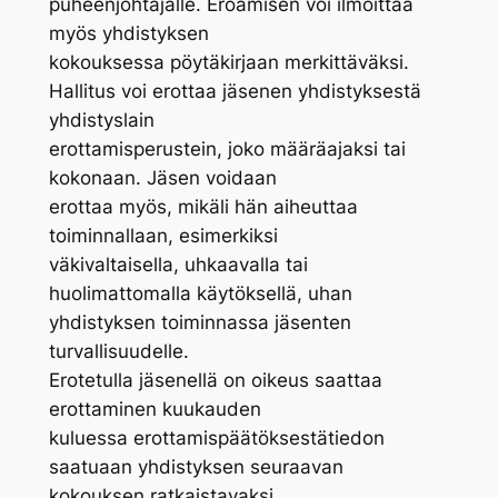
puheenjohtajalle. Eroamisen voi ilmoittaa
myös yhdistyksen
kokouksessa pöytäkirjaan merkittäväksi.
Hallitus voi erottaa jäsenen yhdistyksestä
yhdistyslain
erottamisperustein, joko määräajaksi tai
kokonaan. Jäsen voidaan
erottaa myös, mikäli hän aiheuttaa
toiminnallaan, esimerkiksi
väkivaltaisella, uhkaavalla tai
huolimattomalla käytöksellä, uhan
yhdistyksen toiminnassa jäsenten
turvallisuudelle.
Erotetulla jäsenellä on oikeus saattaa
erottaminen kuukauden
kuluessa erottamispäätöksestätiedon
saatuaan yhdistyksen seuraavan
kokouksen ratkaistavaksi.