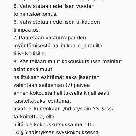
5. Vahvistetaan edellisen vuoden
toimintakertomus.
6. Vahvistetaan edellisen tilikauden
tilinpäätös.
7. Päätetään vastuuvapauden
myöntämisestä hallitukselle ja muille
tilivelvollisille.
8. Käsitellään muut kokouskutsussa mainitut
asiat sekä muut
hallituksen esittämät sekä jäsenten
vähintään seitsemän (7) päivää
ennen kokousta hallitukselle kirjallisesti
käsiteltäväksi esittämät
asiat, ei kuitenkaan yhdistyslain 23. §:ssä
tarkoitettuja, ellei
niitä ole kokouskutsussa mainittu.
14 § Yhdistyksen syyskokouksessa