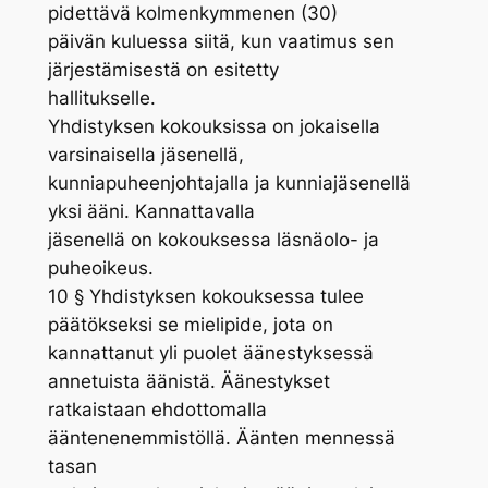
pidettävä kolmenkymmenen (30)
päivän kuluessa siitä, kun vaatimus sen
järjestämisestä on esitetty
hallitukselle.
Yhdistyksen kokouksissa on jokaisella
varsinaisella jäsenellä,
kunniapuheenjohtajalla ja kunniajäsenellä
yksi ääni. Kannattavalla
jäsenellä on kokouksessa läsnäolo- ja
puheoikeus.
10 § Yhdistyksen kokouksessa tulee
päätökseksi se mielipide, jota on
kannattanut yli puolet äänestyksessä
annetuista äänistä. Äänestykset
ratkaistaan ehdottomalla
ääntenenemmistöllä. Äänten mennessä
tasan