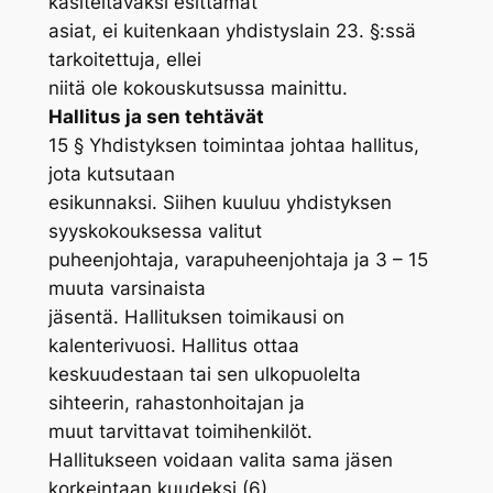
käsiteltäväksi esittämät
asiat, ei kuitenkaan yhdistyslain 23. §:ssä
tarkoitettuja, ellei
niitä ole kokouskutsussa mainittu.
Hallitus ja sen tehtävät
15 § Yhdistyksen toimintaa johtaa hallitus,
jota kutsutaan
esikunnaksi. Siihen kuuluu yhdistyksen
syyskokouksessa valitut
puheenjohtaja, varapuheenjohtaja ja 3 – 15
muuta varsinaista
jäsentä. Hallituksen toimikausi on
kalenterivuosi. Hallitus ottaa
keskuudestaan tai sen ulkopuolelta
sihteerin, rahastonhoitajan ja
muut tarvittavat toimihenkilöt.
Hallitukseen voidaan valita sama jäsen
korkeintaan kuudeksi (6)