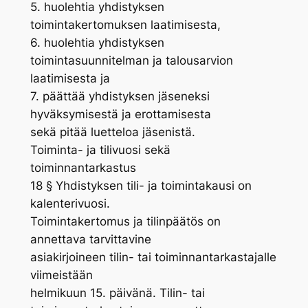
5. huolehtia yhdistyksen
toimintakertomuksen laatimisesta,
6. huolehtia yhdistyksen
toimintasuunnitelman ja talousarvion
laatimisesta ja
7. päättää yhdistyksen jäseneksi
hyväksymisestä ja erottamisesta
sekä pitää luetteloa jäsenistä.
Toiminta- ja tilivuosi sekä
toiminnantarkastus
18 § Yhdistyksen tili- ja toimintakausi on
kalenterivuosi.
Toimintakertomus ja tilinpäätös on
annettava tarvittavine
asiakirjoineen tilin- tai toiminnantarkastajalle
viimeistään
helmikuun 15. päivänä. Tilin- tai