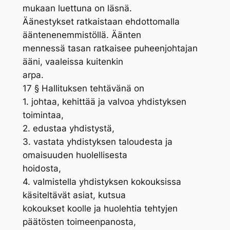
mukaan luettuna on läsnä.
Äänestykset ratkaistaan ehdottomalla
ääntenenemmistöllä. Äänten
mennessä tasan ratkaisee puheenjohtajan
ääni, vaaleissa kuitenkin
arpa.
17 § Hallituksen tehtävänä on
1. johtaa, kehittää ja valvoa yhdistyksen
toimintaa,
2. edustaa yhdistystä,
3. vastata yhdistyksen taloudesta ja
omaisuuden huolellisesta
hoidosta,
4. valmistella yhdistyksen kokouksissa
käsiteltävät asiat, kutsua
kokoukset koolle ja huolehtia tehtyjen
päätösten toimeenpanosta,