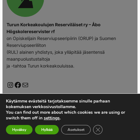
Turun Korkeakoulujen Reserviläiset ry – Åbo
Högskolereservister rf
on Opiskelijain Reserviupseeripiirin (ORUP) ja Suomen
Reserviupseeriliiton
(RUL) alainen yhdistys, joka ylläpitää jäsentensä
maanpuolustustaitoja
ja -tahtoa Turun korkeakouluissa.
Instagram
Facebook
Mail
Käytämme evästeitä tarjotaksemme sinulle parhaan
kokemuksen verkkosivustollamme.
You can find out more about which cookies we are using or
switch them off in
settings
.
Sulje evästebanneri
Hyväksy
Hylkää
Asetukset